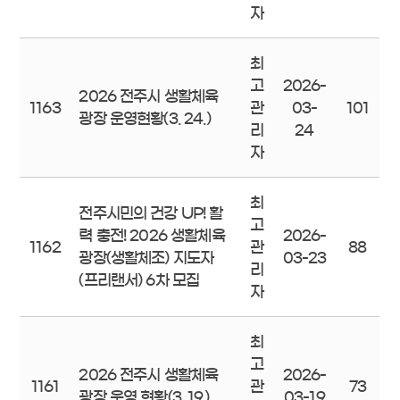
자
최
고
2026-
2026 전주시 생활체육
1163
관
03-
101
광장 운영현황(3. 24.)
리
24
자
최
전주시민의 건강 UP! 활
고
력 충전! 2026 생활체육
2026-
1162
관
88
광장(생활체조) 지도자
03-23
리
(프리랜서) 6차 모집
자
최
고
2026 전주시 생활체육
2026-
1161
관
73
광장 운영 현황(3. 19.)
03-19