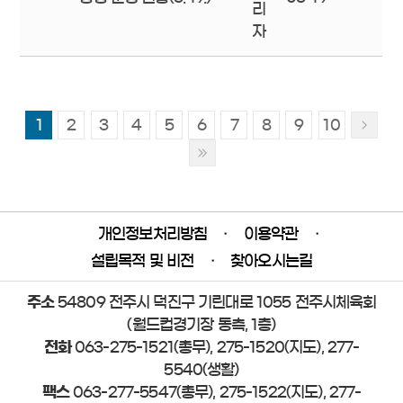
리
자
1
2
3
4
5
6
7
8
9
10
개인정보처리방침
·
이용약관
·
설립목적 및 비전
·
찾아오시는길
주소
54809 전주시 덕진구 기린대로 1055 전주시체육회
(월드컵경기장 동측, 1층)
전화
063-275-1521(총무), 275-1520(지도), 277-
5540(생활)
팩스
063-277-5547(총무), 275-1522(지도), 277-